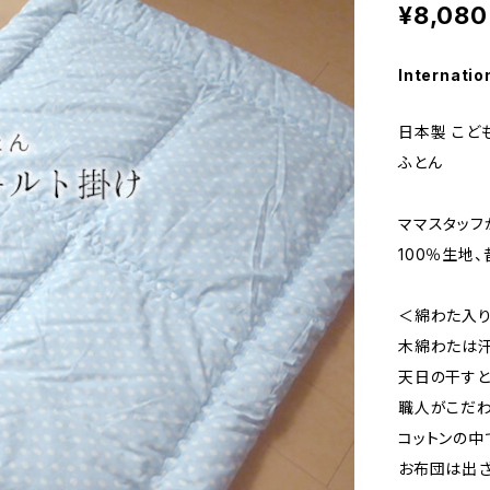
¥8,080
Internatio
日本製 こど
ふとん
ママスタッフ
100％生地
＜綿わた入り
木綿わたは汗
天日の干すと
職人がこだわ
コットンの中
お布団は出ざ