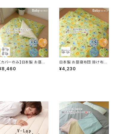
【カバーのみ】日本製 お昼寝
日本製 お昼寝布団 掛け布団
布団カバー 2点セット どうぶ
カバー どうぶつ柄 動物柄 10
¥8,460
¥4,230
つ柄 動物柄 綿100％ ファス
5×135cm 綿100％ ファスナ
ナータイプ 2点セット 掛敷カ
ータイプ ベビー布団カバー
バー ベビー布団カバー 洗え
べビー布団シーツ 掛布団カバ
る ウォッシャブル 洗濯 丸洗い
ー 掛け布団カバー 洗える ウ
M便1×2 SIK0060T SIK00
ォッシャブル 北欧 かわいい 洗
61T
濯 丸洗い M便1 SIK0060T