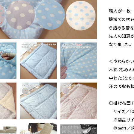
職人が一枚一
機械での吹込
ら詰める昔な
先人の知恵
なりました。
＜やわらか
木綿（もめん
中わた（なか
汗の吸収も抜
〇掛け布団（
サイズ／10
※製品サイ
側生地／綿