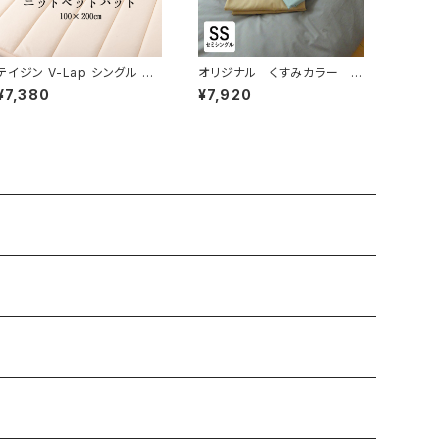
テイジン V-Lap シングル 綿1
オリジナル くすみカラー セ
00％ 洗える 無地 敷きパット
ミシングルサイズ 掛け布団
¥7,380
¥7,920
敷きパッド 敷シーツ 体圧分散
カバー 140×190cm 綿10
高通気性 ニットベッドパット 1
0％ こころくるむ エスエルピ
00×200cm SSS0019T
ーカラー IWM0014T