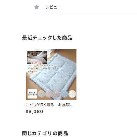
レビュー
最近チェックした商品
こどもが良く寝る お昼寝布
団 掛け布団 105×135cm
¥8,080
綿わたたっぷり 特上米綿
使用 職人手づくり 日本
製 ISI0034T
同じカテゴリの商品