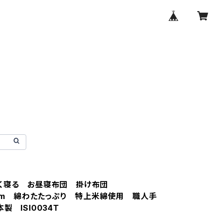
良く寝る お昼寝布団 掛け布団
35cm 綿わたたっぷり 特上米綿使用 職人手
製 ISI0034T