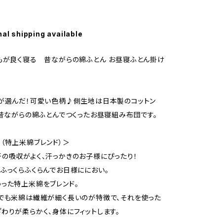
nal shipping available
もが良く寝る 昔ながらの綿ふとん お昼寝ふとん掛け
が選んだ！可愛い色柄♪側生地は日本製のコットン
、昔ながらの綿ふとんでつくったお昼寝組み布団です。
（特上米綿ブレンド）＞
の吸収がよく、汗っかきのお子様にぴったり！
ふっくらふくらんでお日様ににおい。
った特上米綿をブレンド。
でも米綿は繊維が細く長いのが特徴で、それを使った
わりが柔らかく、身体にフィットします。