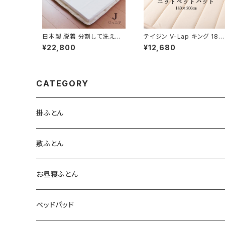
日本製 脱着 分割して洗える
テイジン V-Lap キング 180
敷き布団 ジュニア 85×185c
×200cm 綿100％ 無地 洗
¥22,800
¥12,680
m ダクロン Bulky Fiberfill
る 敷きパット 敷きパッド 敷シ
No.13 敷ふとん 子供用サイズ
ーツ 体圧分散 高通気性 ファ
インビスタ社 16便
ミリーサイズ ニットベッドパッ
ト SSS0023T
CATEGORY
掛ふとん
敷ふとん
お昼寝ふとん
ベッドパッド