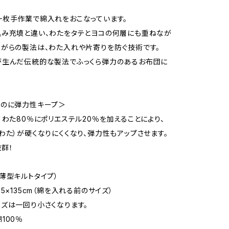
枚手作業で綿入れをおこなっています。
み充填と違い、わたをタテとヨコの何層にも重ねなが
がらの製法は、わた入れや片寄りを防ぐ技術です。
が生んだ伝統的な製法でふっくら弾力のあるお布団に
いのに弾力性キープ＞
）わた80％にポリエステル20％を加えることにより、
わた）が硬くなりにくくなり、弾力性もアップさせます。
群！
薄型キルトタイプ）
5×135cm（綿を入れる前のサイズ）
ズは一回り小さくなります。
100％