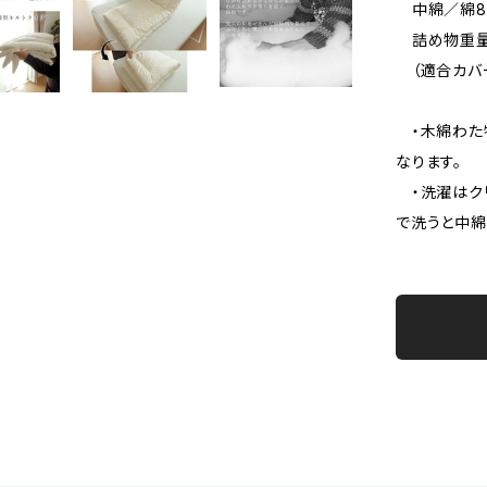
中綿／綿80
詰め物重量／
（適合カバーサ
・木綿わた
なります。
・洗濯はク
で洗うと中綿