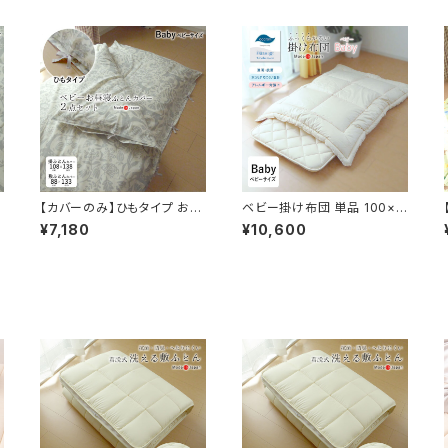
【カバーのみ】ひもタイプ お昼
ベビー掛け布団 単品 100×1
0
寝布団カバーセット ハーベス
30cm お昼寝 アレルギー対
¥7,180
¥10,600
ト 綿100％ 紐タイプ 2点セッ
応 保育園 日本製 ダクロンFR
ー
ト 掛敷カバー N便1×2 92-1
ESH 7穴 中わた ふっくら軽い
1
05135IV 92-85130IV
あたたかい ホコリが出にくい
掛ふとん 掛布団 掛けふとん
No.10 インビスタ社