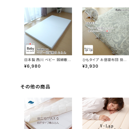
日本製 西川 ベビー 固綿敷き
ひもタイプ お昼寝布団 掛け
ふとん 敷布団 敷き布団 70×
布団カバー 108×138cm（1
¥6,980
¥3,930
120cm 厚み5.5cm 安心安全
5×135cm用） ハーベスト 日
二つ折り ホワイト コンパクト
本製 綿100％ ひも付きカバ
保育園 子ども園 幼稚園 お昼
ベビー布団カバー N便1 92-
寝 1513-07022
05135IV
その他の商品